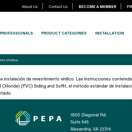
About Us
Contact Us
BECOME A MEMBER
FI
PROFESSIONALS
PRODUCT CATEGORIES
INSTALLATION
to Vinílico
la instalación de revestimiento vinílico. Las instrucciones conten
l Chloride) (PVC) Siding and Soffit, el método estándar de instalació
itado.
1800 Diagonal Rd.
Suite 545
Alexandria, VA 22314