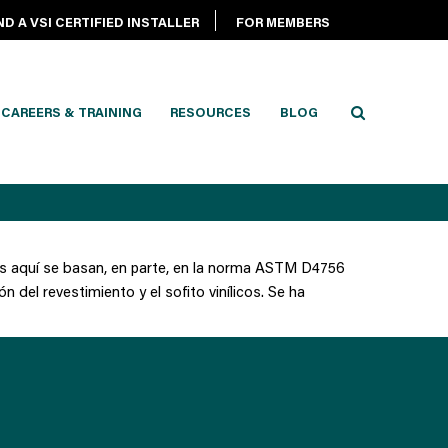
ND A VSI CERTIFIED INSTALLER
FOR MEMBERS
CAREERS & TRAINING
RESOURCES
BLOG
idas aquí se basan, en parte, en la norma ASTM D4756
n del revestimiento y el sofito vinílicos. Se ha